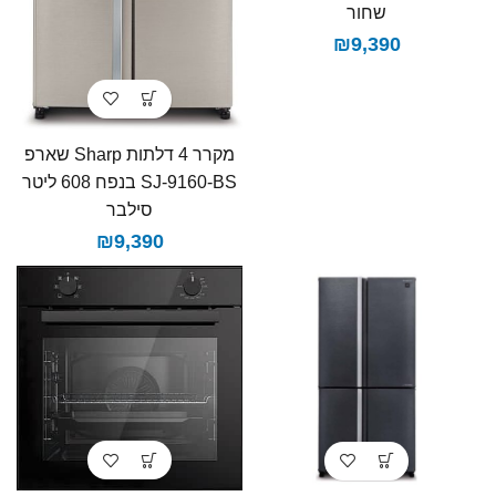
שחור
₪
9,390
מקרר 4 דלתות Sharp שארפ
SJ-9160-BS בנפח 608 ליטר
סילבר
₪
9,390