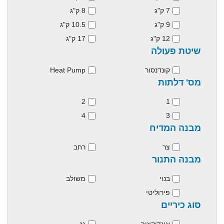
7 ק"ג
8 ק"ג
9 ק"ג
10.5 ק"ג
12 ק"ג
17 ק"ג
שיטת פעולה
קונדנסור
Heat Pump
מס' דלתות
2
1
4
3
מבנה המדיח
צר
רחב
מבנה התנור
בנוי
משולב
פירוליטי
סוג כיריים