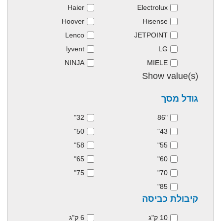
Haier
Electrolux
Hoover
Hisense
Lenco
JETPOINT
lyvent
LG
NINJA
MIELE
Show value(s)
גודל מסך
32"
"86
50"
43"
58"
55"
65"
60"
75"
70"
85"
קיבולת כביסה
10 ק"ג
6 ק"ג