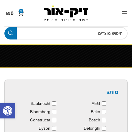
0
₪
0
מותג
פתח סרגל
Bauknecht
AEG
Bloomberg
Beko
Constructa
Bosch
Dyson
Delonghi