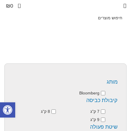
0
₪
0
מותג
Bloomberg
קיבולת כביסה
פתח סרגל
7 ק"ג
8 ק"ג
9 ק"ג
שיטת פעולה