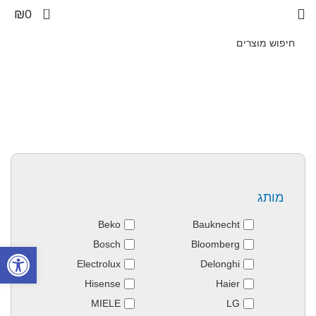
0
₪
0
מותג
Beko
Bauknecht
Bosch
Bloomberg
פתח סרגל
Electrolux
Delonghi
Hisense
Haier
MIELE
LG