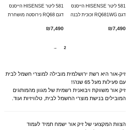
581 ליטר HISENSE הייסנס
581 ליטר HISENSE הייסנס
דגם RQ681WG זכוכית לבנה
דגם RQ68 נירוסטה מושחרת
₪
7,490
₪
7,490
→
2
1
זיק-אור היא רשת ירושלמית מובילה למוצרי חשמל לבית
עם פעילות מעל 65 שנה!!
זיק אור משווקת ויבואנית רשמית של מגוון מהמותגים
המובילים בנישת מוצרי החשמל לבית, טלוויזיות ועוד.
הצוות המקצועי של זיק אור ישמח תמיד לעמוד