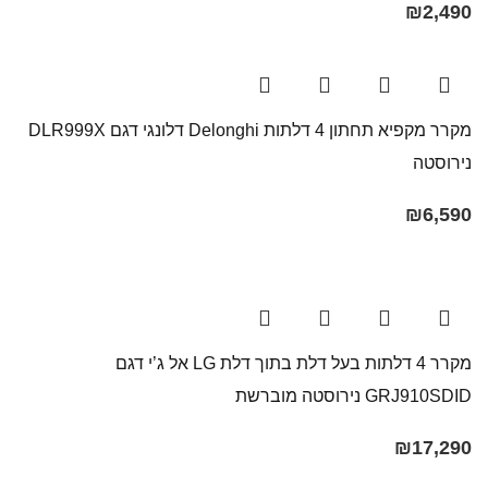
₪
2,490
מקרר מקפיא תחתון 4 דלתות Delonghi דלונגי דגם DLR999X
נירוסטה
₪
6,590
מקרר 4 דלתות בעל דלת בתוך דלת LG אל ג’י דגם
GRJ910SDID נירוסטה מוברשת
₪
17,290