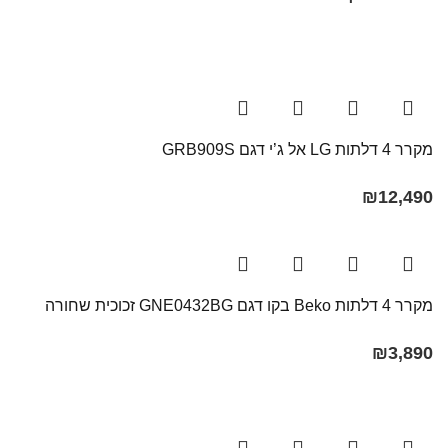
מקרר 4 דלתות LG אל ג’י דגם GRB909S
₪
12,490
מקרר ‏4 דלתות Beko בקו ‏דגם GNE0432BG זכוכית שחורה
₪
3,890