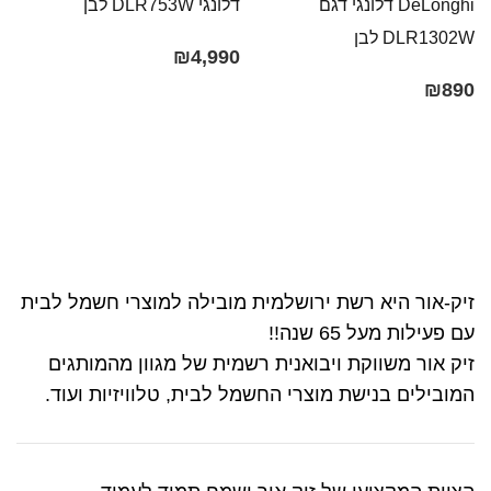
DeLonghi דלונגי דגם
דלונגי ‏DLR753W לבן
S
DLR1302W לבן
₪
4,990
0
₪
890
זיק-אור היא רשת ירושלמית מובילה למוצרי חשמל לבית
עם פעילות מעל 65 שנה!!
זיק אור משווקת ויבואנית רשמית של מגוון מהמותגים
המובילים בנישת מוצרי החשמל לבית, טלוויזיות ועוד.