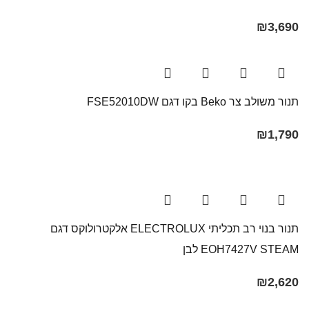
₪
3,690
תנור משולב צר Beko בקו ‏דגם FSE52010DW
₪
1,790
תנור בנוי רב תכליתי ELECTROLUX אלקטרולוקס דגם
EOH7427V STEAM לבן
₪
2,620