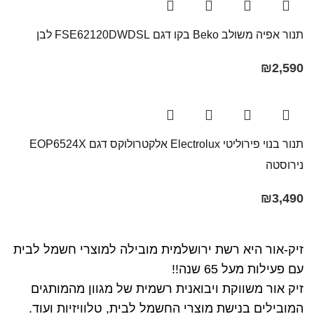
תנור אפיה משולב Beko בקו ‏דגם FSE62120DWDSL לבן
₪
2,590
תנור בנוי פירוליטי Electrolux אלקטרולוקס דגם EOP6524X
נירוסטה
₪
3,490
זיק-אור היא רשת ירושלמית מובילה למוצרי חשמל לבית
עם פעילות מעל 65 שנה!!
זיק אור משווקת ויבואנית רשמית של מגוון מהמותגים
המובילים בנישת מוצרי החשמל לבית, טלוויזיות ועוד.