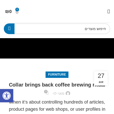
0
₪
0
27
FURNITURE
אוג
Collar brings back coffee brewing ritual
פתח סרגל
0
מוטי לוי
When it’s about controlling hundreds of articles,
product pages for web shops, or user profiles in