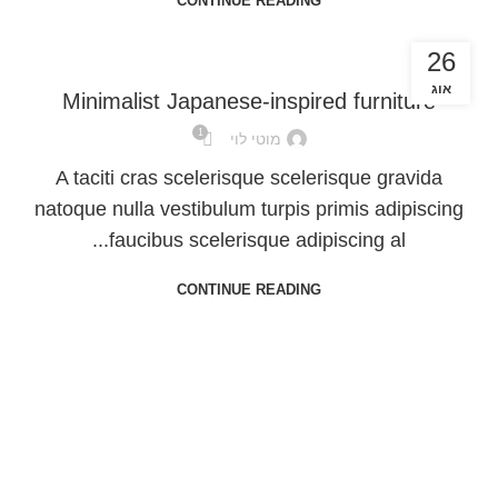
CONTINUE READING
26
INSPIRATION
אוג
Minimalist Japanese-inspired furniture
1
מוטי לוי
A taciti cras scelerisque scelerisque gravida
natoque nulla vestibulum turpis primis adipiscing
faucibus scelerisque adipiscing al...
CONTINUE READING