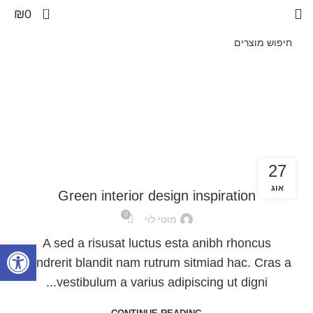
0
₪
0
27
INSPIRATION
אוג
Green interior design inspiration
0
מוטי לוי
A sed a risusat luctus esta anibh rhoncus
פתח סרגל
hendrerit blandit nam rutrum sitmiad hac. Cras a
vestibulum a varius adipiscing ut digni...