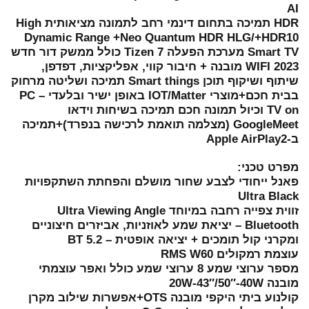
AI
HDR תמיכה בתחום דינמי רחב לתמונה מציאותית High
Dynamic Range +Neo Quantum HDR HLG/+HDR10
Smart TV מערכת הפעלה 7 Tizen כולל ממשק דור חדש
2023 WIFI מובנה + חיבור קווי, אפליקציות, דפדפן,
שיתוף ושיקוף תוכן Smart things תמיכה ושליטה מרחוק
בבית חכם+מוצרי IOT/Matter באופן ישיר ובלעדי – PC
TV on וכיול תמונה חכם תמיכה בשיחות וידאו
GoogleMeet (מצלמה תואמת לרכישה בנפרד)+תמיכה
ב-Apple AirPlay2
מפרט טכני:
פאנל ייחודי לצבע שחור מושלם והפחתת השתקפויות
Ultra Black
זווית צפייה רחבה במיוחד Ultra Viewing Angle
Bluetooth – יציאת שמע לאוזניות, אביזרים חיצוניים
ומקרני קול תומכים + יציאה אופטית – 5.2 BT
עוצמת רמקולים RMS W60
מספר ערוצי שמע 8 ערוצי שמע כולל ואפר עוצמתי
מובנה 20W-43″/50″-40W
קולנוע ביתי היקפי מובנה OTS+אפשרות שילוב מקרן