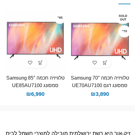
SOLD
85"
OUT
70"
טלוויזיה חכמה 70″ Samsung
טלוויזיה חכמה 85″ Samsung
סמסונג דגם UE70AU7100
סמסונג UE85AU7100
₪
6,990
₪
3,890
זיק-אור היא רשת ירושלמית מובילה למוצרי חשמל לבית