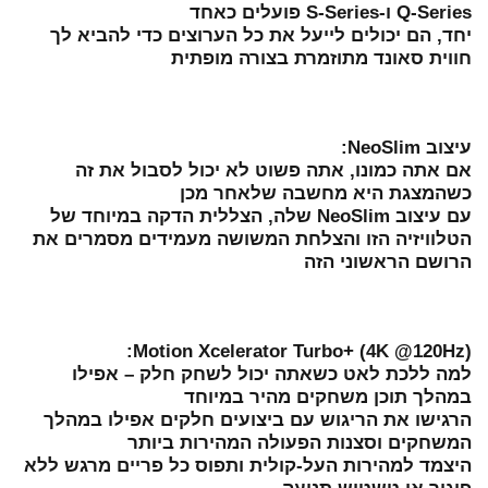
Q-Series ו-S-Series פועלים כאחד
יחד, הם יכולים לייעל את כל הערוצים כדי להביא לך
חווית סאונד מתוזמרת בצורה מופתית
עיצוב NeoSlim:
אם אתה כמונו, אתה פשוט לא יכול לסבול את זה
כשהמצגת היא מחשבה שלאחר מכן
עם עיצוב NeoSlim שלה, הצללית הדקה במיוחד של
הטלוויזיה הזו והצלחת המשושה מעמידים מסמרים את
הרושם הראשוני הזה
Motion Xcelerator Turbo+ (4K @120Hz):
למה ללכת לאט כשאתה יכול לשחק חלק – אפילו
במהלך תוכן משחקים מהיר במיוחד
הרגישו את הריגוש עם ביצועים חלקים אפילו במהלך
המשחקים וסצנות הפעולה המהירות ביותר
היצמד למהירות העל-קולית ותפוס כל פריים מרגש ללא