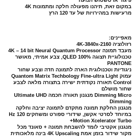
פיגור או טשטוש תנועה
במקום זאת, תיהנו מפעולה חלקה ומתמונות 4K
מרעישות במהירויות של עד 120 הרץ
מאפיינים:
רזולוציה 4K-3840x-2160
מעבד תמונה 4K – 14 bit Neural Quantum Processor
טכנולוגיית תצוגה QLED 100%, צבע אמיתי, מאושר
PANTONE
ניגודיות וטכנולוגית הארה לתמונה חדה וצבע שחור
עמוק Quantom Matrix Techbology Fine-ultra Light
Control תאורה נקודתית ישירה בתצורה מלאה לצבע
שחור מושלם
Dimming Micro מנגנון תאורה חכמה Ultimate UHD
Dimming
מנגנון החלקת תמונה מתקדם לתמונה יציבה וחלקה
במיוחד לסרטי אקשן, שידורי ספורט ומשחקים Hz 120
+Motion Xcelerator Turbo
מנגנון אקטיבי לומד להשבחת תמונה + סאונד מכל
מקור שידור בזמן אמת 4K Upscaling בינה מלאכותית