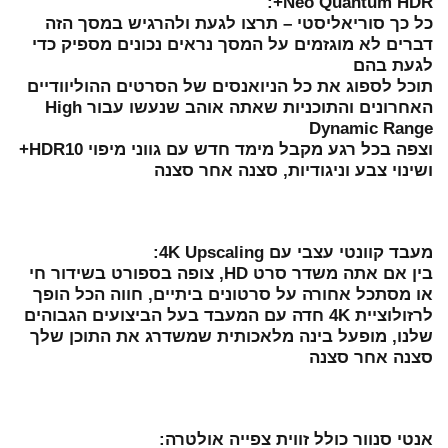
Neo Quantum HDR+:
כל כך סוריאליסטי – תרצו לגעת ולהרגיש במסך הזה
דברים לא מוגזמים על המסך נראים נכונים מספיק כדי
לגעת בהם
תוכל לספוג את כל הניואנסים של הסרטים ההוליוודיים
האחרונים והתוכניות שאתה אוהב שנעשו עבור High
Dynamic Range
וצפה בכל רגע מקבל מימד חדש עם גווני מיפוי HDR10+
ושינוי צבע וניגודיות, סצנה אחר סצנה
מעבד קוונטי עצבי עם 4K Upscaling:
בין אם אתה משדר סרט HD, צופה בספורט בשידור חי
או מסתכל אחורה על סרטונים ביתיים, חווה הכל הופך
לרזולוציית 4K חדה עם המעבד בעל הביצועים הגבוהים
שלנו, מופעל בינה מלאכותית שמשדרג את התוכן שלך
סצנה אחר סצנה
אנטי סנוור כולל זווית צפייה אולטרה: