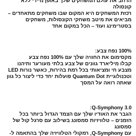
הרחב את עולם המשחקים שלך באופן מיידי ללא
קונסולה
רכזת המשחקים היא המקום שבו משחקים מתאחדים –
מביאים את מיטב משחקי הקונסולות, משחקים
בסטרימינג ועוד – הכל במקום אחד
100% נפח צבע:
מקסימום את החוויה שלך עם 100% נפח צבע
קבלו מיליארד גוונים של צבע בלתי מעורער ותיהנו
מצבע חי ומציאותי בכל רמת בהירות, כאשר נורות LED
וטכנולוגיית Quantum Dot פועלות יחד כדי ליצור כל גוון
שאתה רואה על המסך
Q-Symphony 3.0:
הגבר את האודיו שלך עם הצמד הגדול ביותר בכל
הזמנים – טלוויזיות סמסונג בשילוב עם סרגל קול של
סמסונג
עם Q-Symphony, רמקולי הטלוויזיה שלך בהתאמה ל-