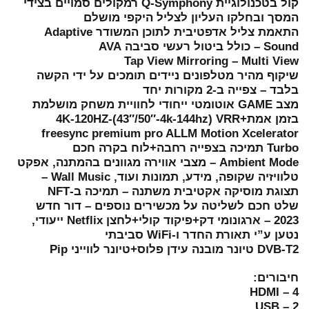
קול בטכנולוגיית Q-Symphony רמקולים סמויים בצידי
המסך ובחלקו העליון לצליל היקפי מושלם
התאמת צליל אדפטיבית לתוכן המשודר Adaptive
Sound – כולל ביטול רעשי סביבה AVA
Tap View Mirroring – Multi View
שיקוף מהיר מטלפונים ניידים תומכים על ידי הקשה
בלבד – צפייה ב-2 מקורות יחד
מצב GAME אוטומטי ייחודי לחוויית משחק מושלמת
בזמן אמת+4K-120HZ-(43″/50″-4k-144hz) VRR
freesync premium pro ALLM Motion Xcelerator
Turbo תמיכה בצפייה רחבה+לוח בקרה חכם
Ambient Mode – מצבי אווירה מגוונים בהמתנה, אפקט
טלוויזיה שקופה, מידע, תמונות ועוד, Wall Music –
תצוגת מוסיקה אקטיבית משתנה – תמיכה ב-NFT
שלט חכם לשליטה על מכשירים נוספים – דור חדש
2023 – ארגונומי דק+פיקוד קולי+לחצן Netflix ייעודי,
נטען ע”י תאורת החדר ו-WiFi סביבתי
DVB-T2 טיונר מובנה עידן פלוס+טיונר לווייני Pip
חיבורים:
HDMI – 4
USB – 2