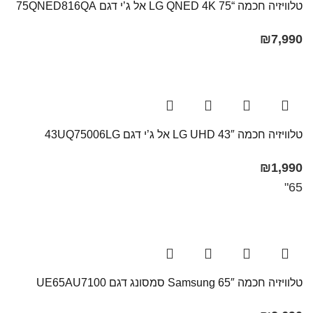
טלוויזיה חכמה “75 LG QNED 4K אל ג’י דגם 75QNED816QA
₪
7,990
טלוויזיה חכמה 43″ LG UHD אל ג’י דגם 43UQ75006LG
₪
1,990
65"
טלוויזיה חכמה 65″ Samsung​ סמסונג דגם UE65AU7100​