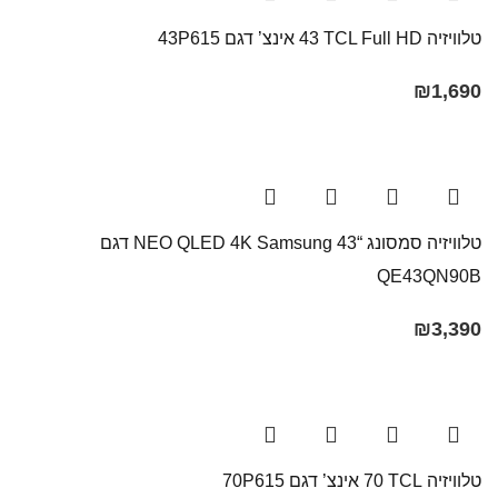
טלוויזיה TCL Full HD ‏43 אינצ’ דגם 43P615
₪
1,690
טלוויזיה סמסונג “43 NEO QLED 4K Samsung​ דגם
QE43QN90B
₪
3,390
טלוויזיה TCL ‏70 אינצ’ דגם 70P615