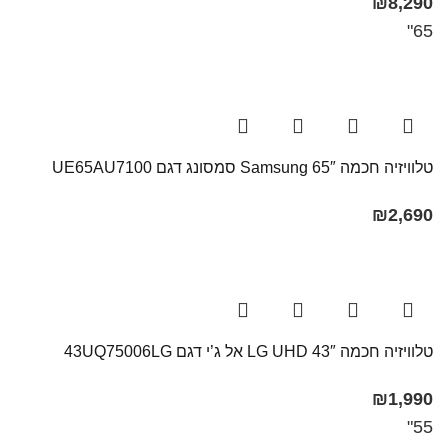
₪
8,290
65"
טלוויזיה חכמה 65″ Samsung​ סמסונג דגם UE65AU7100​
₪
2,690
טלוויזיה חכמה 43″ LG UHD אל ג’י דגם 43UQ75006LG
₪
1,990
55"