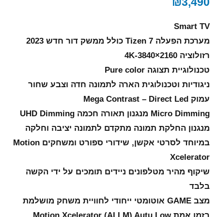
₪
3,490
Smart TV
מערכת הפעלה 7 Tizen כולל ממשק דור חדש 2023
רזולוציה 4K-3840×2160
טכנולוגיית תצוגה Pure color
ניגודיות וטכנולוגית הארה לתמונה חדה וצבע שחור
עמוק Mega Contrast – Direct Led
Micro Dimming מנגנון תאורה חכמה UHD Dimming
מנגנון החלקת תמונה מתקדם לתמונה יציבה וחלקה
במיוחד לסרטי אקשן, שידורי ספורט ומשחקים Motion
Xcelerator
שיקוף מהיר מטלפונים ניידים תומכים על ידי הקשה
בלבד
מצב GAME אוטומטי ייחודי לחוויית משחק מושלמת
בזמן אמת Motion Xcelerator (ALLM) Autu Low