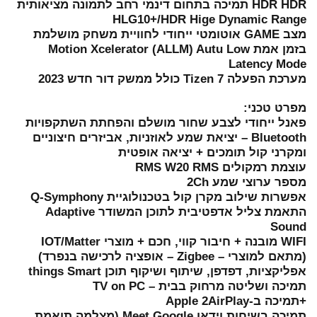
HDR HDR תמיכה בתחום דינמי רחב לתמונה מציאותית
HLG10+/HDR Hige Dynamic Range
מצב GAME אוטומטי ייחודי לחוויית משחק מושלמת
בזמן אמת Motion Xcelerator (ALLM) Autu Low
Latency Mode
מערכת הפעלה 7 Tizen כולל ממשק דור חדש 2023
מפרט טכני:
פאנל ייחודי לצבע שחור מושלם והפחתת השתקפויות
Bluetooth – יציאת שמע לאוזניות, אביזרים חיצוניים
ומקרני קול תומכים + יציאה אופטית
עוצמת רמקולים RMS W20 RMS
מספר ערוצי שמע 2Ch
אפשרות שילוב מקרן קול בטכנולוגיית Q-Symphony
התאמת צליל אדפטיבית לתוכן המשודר Adaptive
Sound
WIFI מובנה + חיבור קווי, חכם + מוצרי IOT/Matter
(מתאם למוצרי – Zigbee – אופציה לרכישה בנפרד)
אפליקציות, דפדפן, שיתוף ושיקוף תוכן things Smart
תמיכה ושליטה מרחוק בבית – TV on PC
+תמיכה ב-Apple 2AirPlay
תמיכה בשיחות וידאו Meet Google (מצלמה תואמת