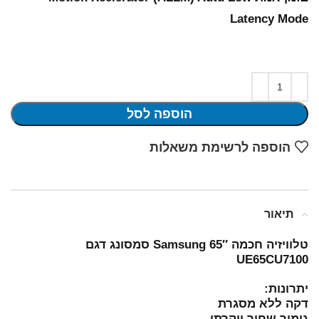
Latency Mode
הוספה לסל
הוספה לרשימת משאלות
תיאור
טלוויזיה חכמה 65″ Samsung סמסונג דגם
UE65CU7100
יתרונות:
דקה ללא מסגרת
גימור שחור יוקרתי