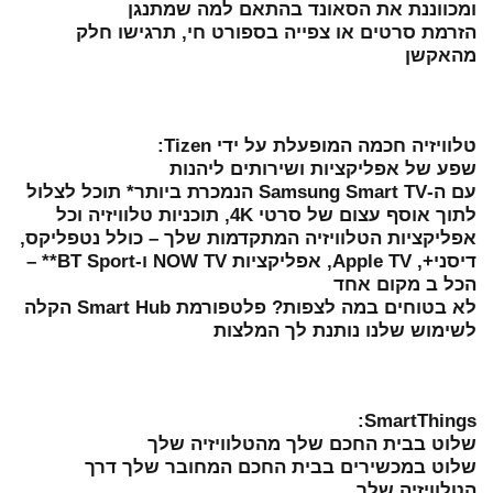
ומכווננת את הסאונד בהתאם למה שמתנגן
הזרמת סרטים או צפייה בספורט חי, תרגישו חלק
מהאקשן
טלוויזיה חכמה המופעלת על ידי Tizen:
שפע של אפליקציות ושירותים ליהנות
עם ה-Samsung Smart TV הנמכרת ביותר* תוכל לצלול
לתוך אוסף עצום של סרטי 4K, תוכניות טלוויזיה וכל
אפליקציות הטלוויזיה המתקדמות שלך – כולל נטפליקס,
דיסני+, Apple TV, אפליקציות NOW TV ו-BT Sport** –
הכל ב מקום אחד
לא בטוחים במה לצפות? פלטפורמת Smart Hub הקלה
לשימוש שלנו נותנת לך המלצות
SmartThings:
שלוט בבית החכם שלך מהטלוויזיה שלך
שלוט במכשירים בבית החכם המחובר שלך דרך
הטלוויזיה שלך