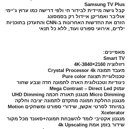
Samsung TV Plus
קבל גישה מיידית לבידור חי ולפי דרישה כמו ערוץ ג’יימי
אוליבר ואמריקן איידול רק בסמסונג
הזרם את החדשות האחרונות ב-CNN והתעדכן בתוכניות
ילדים, אירועי ספורט ועוד, ללא כל תנאי
מאפיינים:
Smart TV
רזולוציה 4K-3840×2160
מעבד תמונה Crystal Processor 4k
טכנולוגיית תצוגה Pure color
ניגודיות וטכנולוגית הארה לתמונה חדה וצבע שחור
עמוק Mega Contrast – Direct Led
Micro Dimming מנגנון תאורה חכמה UHD Dimming
מנגנון החלקת תמונה מתקדם לתמונה יציבה וחלקה
במיוחד לסרטי אקשן, שידורי ספורט ומשחקים Motion
Xcelerator
מנגנון אקטיבי לומד להשבחת תמונה+סאונד מכל מקור
שידור בזמן אמת 4k Upscaling