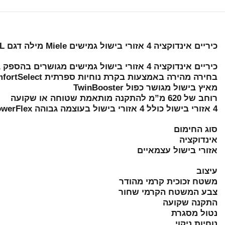
כיריים אינדוקציה 4 אזורי בישול גמישים Miele מילה דגם KM7465FL
כיריים אינדוקציה 4 אזורי בישול גמישים מגושרים בהספק גבוה PowerFlex
בחירה מהירה באמצעות בקרת נוחיות ספרתית ComfortSelect
מאיץ בישול מגושר כפול TwinBooster
רוחב של 620 מ”מ להתקנה מותאמת שטוחה או שקועה
4 אזורי בישול כולל 4 אזורי בישול בעוצמה גבוהה PowerFlex
סוג החימום
אינדוקציה
אזורי בישול עצמאיים
עיצוב
משטח זכוכית קרמי מהודר
צבע המשטח הקרמי שחור
התקנה שקועה
נטול מסגרת
נוחיות ניקוי