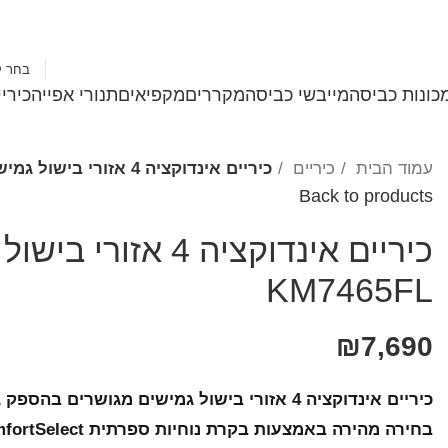
1-700-501-183
בחר ק
כונות כביסה
מייבשי כביסה
מקררים
מקפיאים
תנורי אפייה
כירי
עמוד הבית
כיריים
כיריים אינדוקציה 4 אזורי בישול גמישים Miele מילה דגם KM7465FL
Back to products
KM7465FL
₪
7,690
כיריים אינדוקציה 4 אזורי בישול גמישים מגושרים בהספק גבוה PowerFlex
בחירה מהירה באמצעות בקרת נוחיות ספרתית ComfortSelect