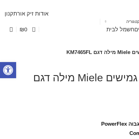
אודות זיק אור
תקנון
טגוריה
0
ים
חשמל לבית
₪
0
פתח סרגל
כיריים אינדוקציה 4 אזורי בישול גמישים Miele מילה דגם