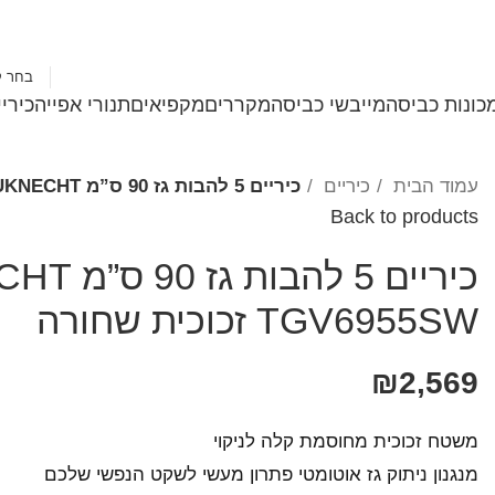
1-700-501-183
בחר ק
כונות כביסה
מייבשי כביסה
מקררים
מקפיאים
תנורי אפייה
כירי
עמוד הבית
כיריים
כיריים 5 להבות גז 90 ס”מ BAUKNECHT באוכנכט דגם TGV6955SW זכוכית שחורה
Back to products
TGV6955SW זכוכית שחורה
₪
2,569
משטח זכוכית מחוסמת קלה לניקוי
מנגנון ניתוק גז אוטומטי פתרון מעשי לשקט הנפשי שלכם