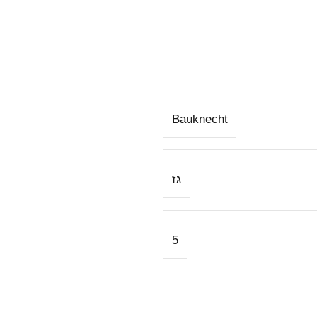
Bauknecht
גז
5