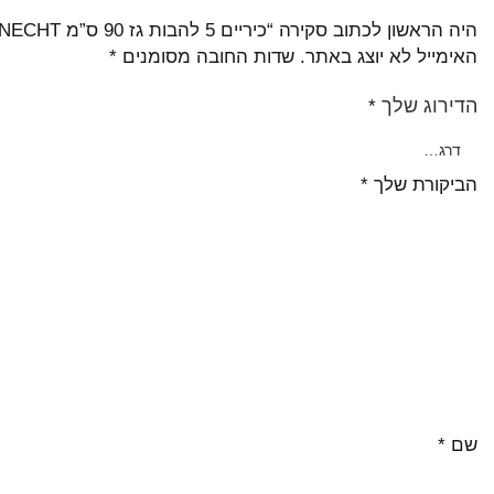
היה הראשון לכתוב סקירה “כיריים 5 להבות גז 90 ס”מ BAUKNECHT באוכנכט דגם TGV6955SW זכוכית שחורה”
האימייל לא יוצג באתר.
שדות החובה מסומנים
*
הדירוג שלך
*
הביקורת שלך
*
שם
*