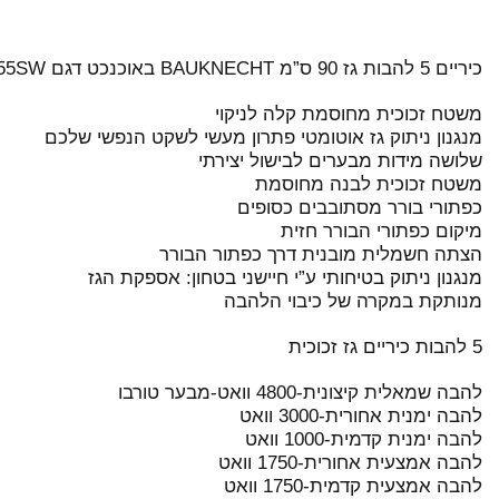
כיריים 5 להבות גז 90 ס”מ BAUKNECHT באוכנכט דגם TGV6955SW זכוכית שחורה
משטח זכוכית מחוסמת קלה לניקוי
מנגנון ניתוק גז אוטומטי פתרון מעשי לשקט הנפשי שלכם
שלושה מידות מבערים לבישול יצירתי
משטח זכוכית לבנה מחוסמת
כפתורי בורר מסתובבים כסופים
מיקום כפתורי הבורר חזית
הצתה חשמלית מובנית דרך כפתור הבורר
מנגנון ניתוק בטיחותי ע”י חיישני בטחון: אספקת הגז
מנותקת במקרה של כיבוי הלהבה
5 להבות כיריים גז זכוכית
להבה שמאלית קיצונית-4800 וואט-מבער טורבו
להבה ימנית אחורית-3000 וואט
להבה ימנית קדמית-1000 וואט
להבה אמצעית אחורית-1750 וואט
להבה אמצעית קדמית-1750 וואט