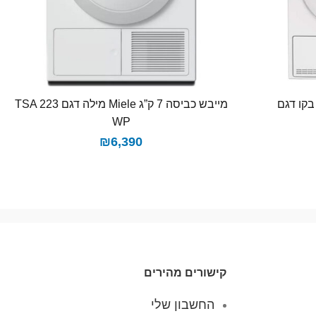
יבש כביסה 8 ק”ג Beko בקו ‏דגם
מייבש כביסה 7 ק”ג Miele מילה דגם TSA 223
WP
₪
6,390
קישורים מהירים
החשבון שלי