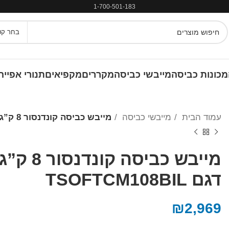
1-700-501-183
בחר קט
מכונות כביסה
מייבשי כביסה
מקררים
מקפיאים
תנורי אפייה
עמוד הבית
מייבשי כביסה
מייבש כביסה קונדנסור 8 ק”ג BAUKNECHT באוכנכט דגם TSOFTCM108BIL
דגם TSOFTCM108BIL
₪
2,969