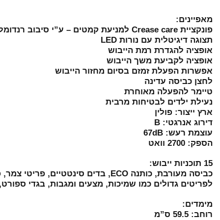
מאפיינים:
פונקציית Crease care למניעת קמטים – ע”י סיבוב רנדומלי של התוף בעת סיום התוכנית ועד ל-10 שעות
תצוגה דיגיטלית עם נורות LED
אופציה להגדרת רמת הייבוש
אופציה לקביעת משך הייבוש
אפשרות הפעלת זמזם בסיום מחזור הייבוש
לחצן כביסה עדינה
טיימר להפעלה מאוחרת
נעילת ילדים לבטיחות מרבית
ארץ ייצור: פולין
דירוג אנרגטי: B
עוצמת רעש: 67dB
הספק: 2700 וואט
15 תוכניות ייבוש:
לפריטים גדולים כמו שמיכות, מצעים ומגבות, בגדי ספורט, פ
מימדים:
רוחב: 59.5 ס”מ