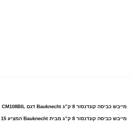
מייבש כביסה קונדנסור 8 ק”ג Bauknecht דגם T Soft CM108BIL
מייבש כביסה קונדנסור 8 ק”ג מבית Bauknecht המציע 15 תכניות ייבוש לשימוש יום יומי קל במיוחד!