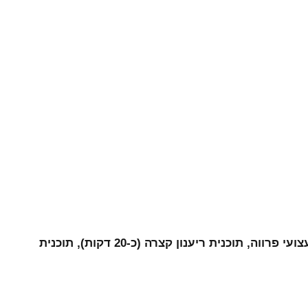
כביסה מעורבת, כותנה ECO, בדים סינטטיים, פריטי צמר, פריטי משי, אנטי אלרגנית , תוכנית לשימוש יומי , תוכנית לצעצועי פרווה, תוכנית ריענון קצרה (כ-20 דקות), תוכנית