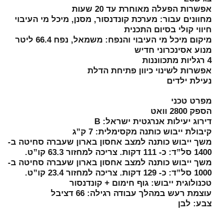
אפשרות הפעלה מאוחרת עד 20 שעות
מחוונים עבור: מערכת קונדנסור, מסנן, מיכל מי העיבוי
חיווי קולי בסיום התכנית
מיקום מיכל מי העיבוי והנפח: משמאל, נפח 66.4 ליטר
מנוע אסינכרוני חדיש
4 רגליות מתכווננות
אפשרות לשינוי כיוון פתיחת הדלת
נעילת ילדים
מפרט טכני
הספק 2800 וואט
דירוג יעילות אנרגטית ישראל: B
קיבולת ייבוש כותנה מקסימלית: 7 ק”ג
משך ייבוש כותנה למצב אחסון בארון שעברה סחיטה ב-
1400 סל”ד: כ- 111 דקות. צריכה למחזור 63.3 קו”ט.
משך ייבוש כותנה למצב אחסון בארון שעברה סחיטה ב-
1000 סל”ד: כ- 129 דקות. צריכה למחזור 23.4 קו”ט.
טכנולוגית ייבוש: גוף חימום + קונדנסור
עוצמת רעש במהלך עבודה רגילה: 66 דציבל
צבע: לבן