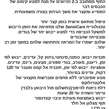
התוף מסתובב ב-2 הכיוונים על מנת למנוע קימוט של
הכבסים דבר
המסייע ומקצר את משך הגיהוץ בצורה משמעותית.
טיפול מותאם אישית בזמן קצר יותר
טכנולוגיית SensiCare שלנו מתאימה את הזמן הייבוש
למשקל הכביסה כדי למנוע ייבוש יתר של בגדים.
ומבטיחה שהבגדים
שלכם ישמרו על המראה והתחושה שלהם במשך זמן רב
יותר.
תכניות ייבוש
:
כותנה,סינתטי,גיהוץ קל, עדינים, ייבוש לפי
זמן, ריענון, מעורב, בגדי ספורט, מצעים, ג’ינס, עדינים.
אופציות: ייבוש לפי זמן, תוכנית אל קמט מוגבר עד 120
דקות, עדינים במיוחד.
מנוע אסינכרוני ללא פחמים ומברשות מקצועי של
אלקטרולוקס
דלת ניתנת להיפוך(בתשלום מול היבואן בלבד)
טיימר השהיה עד 20 שעות
ייבוש באמצעות מערכת עיבוי קונדנסור
תוף מגלוון אל חלד
צג LCD