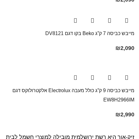
מייבש כביסה 7 ק”ג Beko בקו ‏דגם DV8121
₪
2,090
מייבש כביסה 9 ק”ג כולל מעבה Electrolux אלקטרולוקס דגם
EW8H2966IM
₪
2,990
זיק-אור היא רשת ירושלמית מובילה למוצרי חשמל לבית