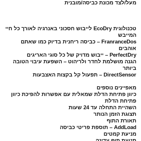
מעל/לצד מכונת כביסה/מובנית
טכנולוגית EcoDry לייבוש חסכוני באנרגיה לאורך כל חיי
המייבש
FranranceDos – כביסה ריחנית בדיוק כמו שאתם
אוהבים
PerfectDry – ייבוש מדויק של כל סוגי האריגים
הגנה מושלמת לחדר ולריהוט – השפעת עיבוי הטובה
ביותר
DirectSensor – תפעול קל בקצות האצבעות
מאפיינים נוספים
כיוון פתיחת הדלת שמאלית עם אפשרות להפיכת כיוון
פתיחת הדלת
השהיית התחלה עד 24 שעות
תצוגת הזמן הנותר
תאורת התוף
AddLoad – תוספת פריטי כביסה
מניעת קמטים
תנועת תוף עדינה