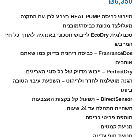
₪
6,350
מייבש כביסה HEAT PUMP בצבע לבן עם התקנה
מעל/לצד מכונת כביסה/מובנית
טכנולוגית EcoDry לייבוש חסכוני באנרגיה לאורך כל חיי
המייבש
FranranceDos – כביסה ריחנית בדיוק כמו שאתם
אוהבים
PerfectDry – ייבוש מדויק של כל סוגי האריגים
הגנה מושלמת לחדר ולריהוט – השפעת עיבוי הטובה
ביותר
DirectSensor – תפעול קל בקצות האצבעות
השהיית התחלה עד 24 שעות
תוספת פריטי כביסה
מניעת קמטים
תנועת תוף עדינה