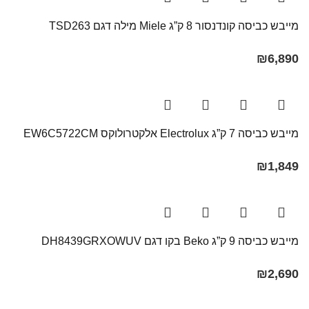
מייבש כביסה קונדנסור 8 ק”ג Miele מילה דגם TSD263
₪
6,890
מייבש כביסה 7 ק”ג Electrolux אלקטרולוקס EW6C5722CM
₪
1,849
מייבש כביסה 9 ק”ג Beko בקו ‏דגם DH8439GRXOWUV
₪
2,690