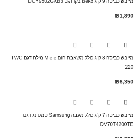
מייבש כביסה 9 ק”ג Beko בקו ‏דגם DCY9502GXB3
₪
1,890
מייבש כביסה 8 ק”ג כולל משאבת חום Miele מילה דגם TWC
220
₪
6,350
מייבש כביסה 7 ק”ג כולל מעבה Samsung סמסונג דגם
DV70T4200TE