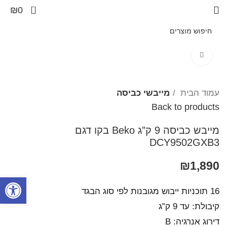
0
₪
0
Click to enlarge
עמוד הבית
מייבשי כביסה
Back to products
מייבש כביסה 9 ק”ג Beko בקו ‏דגם
DCY9502GXB3
₪
1,890
פתח סרגל
16 תוכניות ייבוש מגובנות לפי סוג הבגד
קיבולת: עד 9 ק”ג
דירוג אנרגיה: B