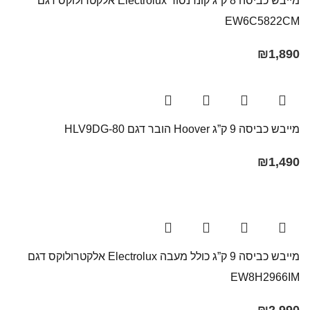
מייבש כביסה 8 ק”ג קונדנסור Electrolux אלקטרולוקס דגם
EW6C5822CM
₪
1,890
מייבש כביסה 9 ק”ג Hoover הובר דגם HLV9DG-80
₪
1,490
מייבש כביסה 9 ק”ג כולל מעבה Electrolux אלקטרולוקס דגם
EW8H2966IM