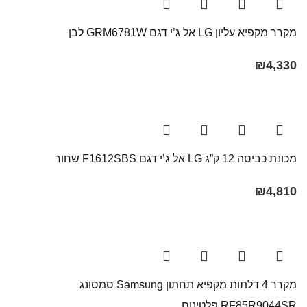
מקרר מקפיא עליון LG אל ג’י דגם GRM6781W לבן
₪
4,330
מכונת כביסה 12 ק”ג LG אל ג’י דגם F1612SBS שחור
₪
4,810
מקרר 4 דלתות ‏מקפיא תחתון Samsung סמסונג
RF85R9044SR פלטינום