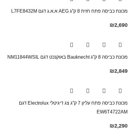
מכונת כביסה פתח חזית 8 ק”ג AEG א.א.ג דגם L7FE8432M
₪
2,690
מכונת כביסה 8 ק”ג Bauknecht באוקנכט דגם NM11844WSIL
₪
2,849
מכונת כביסה פתח עליון 7 ק”ג צג דיגיטלי Electrolux דגם
EW6T4722AM
₪
2,290