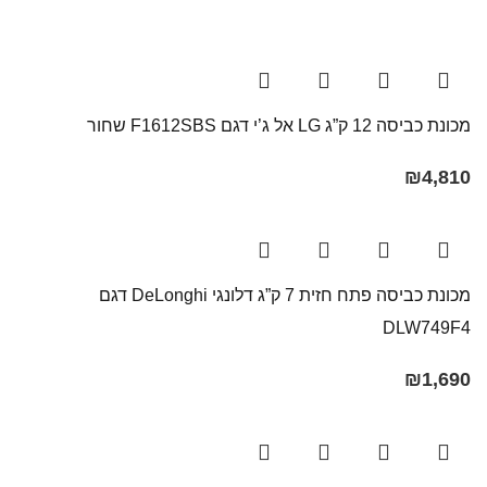
מכונת כביסה 12 ק”ג LG אל ג’י דגם F1612SBS שחור
₪
4,810
מכונת כביסה פתח חזית 7 ק”ג דלונגי DeLonghi דגם
DLW749F4
₪
1,690