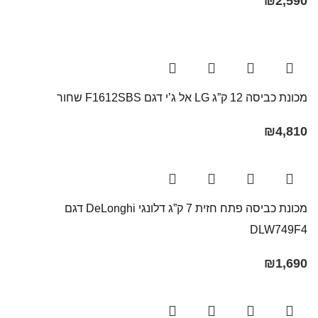
₪
2,590
מכונת כביסה 12 ק”ג LG אל ג’י דגם F1612SBS שחור
₪
4,810
מכונת כביסה פתח חזית 7 ק”ג דלונגי DeLonghi דגם
DLW749F4
₪
1,690