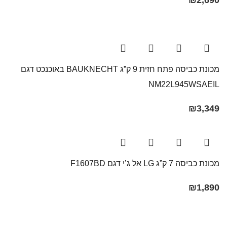
₪
2,690
מכונת כביסה פתח חזית 9 ק”ג BAUKNECHT באוכנכט דגם
NM22L945WSAEIL
₪
3,349
מכונת כביסה 7 ק”ג LG אל ג’י דגם F1607BD
₪
1,890