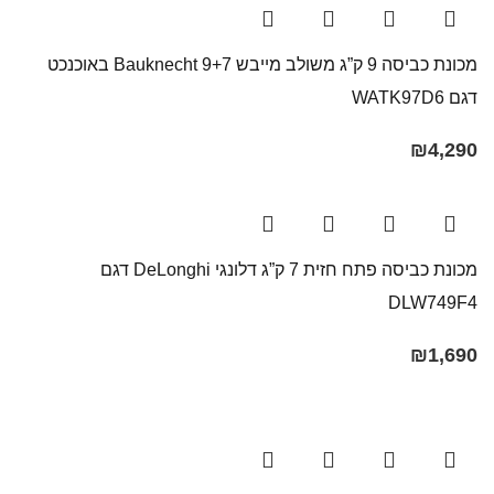
מכונת כביסה 9 ק”ג משולב מייבש 9+7 Bauknecht באוכנכט
דגם WATK97D6
₪
4,290
מכונת כביסה פתח חזית 7 ק”ג דלונגי DeLonghi דגם
DLW749F4
₪
1,690