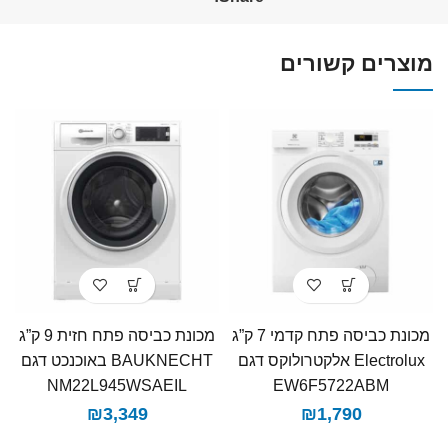
מוצרים קשורים
מכונת כביסה ‏פתח קדמי 7 ‏ק”ג
מכונת כביסה פתח חזית 9 ק”ג
Electrolux‏ אלקטרולוקס דגם
BAUKNECHT באוכנכט דגם
NM22L945WSAEIL
EW6F5722ABM
₪
3,349
₪
1,790