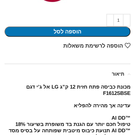
הוספה לסל
הוספה לרשימת משאלות
תיאור
מכונת כביסה פתח חזית 12 ק”ג LG אל ג’י דגם
F1612SBSE
עדינה אך מהירה להפליא
™AI DD
טיפול חכם יותר עם הגנת בד משופרת בשיעור 18%
™AI DD תנועת כיבוס מיטבית שפותחה על בסיס מסד