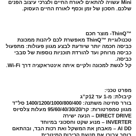
Mini עשויה להתאים לאורח החיים ולצרכי עיצוב הפנים
שלכם. חסכון של זמן וכסף לאורח החיים העסוק.
™ThinQ- מוצר חכם
טכנולוגיית ™ThinQ מאפשרת לכם ליהנות ממכונת
כביסה חכמה יותר שיודעת לבצע מגוון פעולות: מתפעול
כביסה מרוחק ועד להורדת תוכניות נוספות של סבבי
כביסה.
קל לגשת למכונה ולקיים איתה אינטראקציה דרך Wi-Fi.
מפרט טכני:
קיבולת: מ-1 עד 12ק”ג
בורר סחיטה משתנה: 1400/1200/1000/800/400 סל”ד
מגוון טמפרטורות: קר/95/60/40/30/20 מעלות צלסיוס
DIRECT DRIVE – הנעה ישירה
INVERTER – מנוע שקט וחסכוני במיוחד
AI DD – מאבחן את המשקל ואת רכות הבד, ובהתאם
בוחר עבורו את תנועת הכיבוס המיטבית