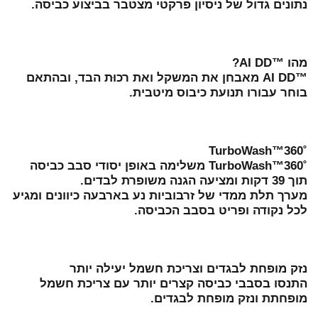
נתונים גדול של ניסיון פרקטי מצטבר בביצוע כביסה.
מהו ™AI DD?
™AI DD מאבחן את המשקל ואת רכוּת הבד, ובהתאם
בוחר עבורו תנועת כיבוס מיטבית.
˚TurboWash™360
˚TurboWash™360 משלימה באופן יסודי סבב כביסה
תוך 39 דקות ומציעה הגנה משופרת לבדים.
מערך תלת ממדי של זרבוביות נע בארבעה כיוונים ומגיע
לכל נקודה ופריט בסבב הכביסה.
נזק מופחת לבגדים וצריכת חשמל יעילה יותר
התנסו בסבבי כביסה קצרים יותר עם צריכת חשמל
מופחתת ונזק מופחת לבגדים.