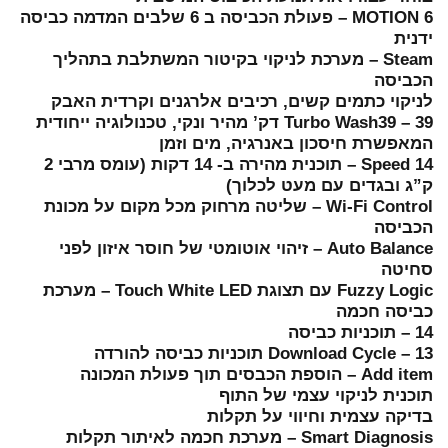
6 MOTION – פעולת הכביסה ב 6 שלבים המדמה כביסה
ידנית
Steam – מערכת לניקוי בקיטור המשתלבת בתהליך
הכביסה
לניקוי כתמים קשים, רכיבים אלרגנים וקרדית האבק
Turbo Wash39 – 39 דק’ מהיר ונקי, טכנולוגיה ייחודית
המאפשרת חיסכון באנרגיה, מים וזמן
Speed 14 – תוכנית מהירה ב- 14 דקות (עומס מרבי 2
ק”ג ובגדים עם מעט לכלוך)
Wi-Fi Control – שליטה מרחוק מכל מקום על מכונת
הכביסה
Auto Balance – זיהוי אוטומטי של חוסר איזון לפני
סחיטה
Fuzzy Logic עם תצוגת Touch White LED – מערכת
כביסה חכמה
14 – תוכניות כביסה
Download Cycle – 13 תוכניות כביסה להורדה
Add item – הוספת הכבסים תוך פעולת המכונה
תוכנית לניקוי עצמי של התוף
בדיקה עצמית וחיווי על תקלות
Smart Diagnosis – מערכת חכמה לאיתור תקלות