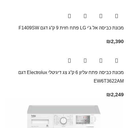
מכונת כביסה אל ג’י LG פתח חזית 9 ק”ג דגם F1409SW
₪
2,390
מכונת כביסה פתח עליון 6 ק”ג צג דיגיטלי Electrolux דגם
EW6T3622AM
₪
2,249