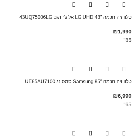
טלוויזיה חכמה 43″ LG UHD אל ג’י דגם 43UQ75006LG
₪
1,990
85"
טלוויזיה חכמה 85″ Samsung סמסונג UE85AU7100
₪
6,990
65"