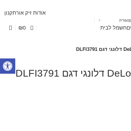
אודות זיק אור
תקנון
טגוריה
0
ים
חשמל לבית
₪
0
פתח סרגל