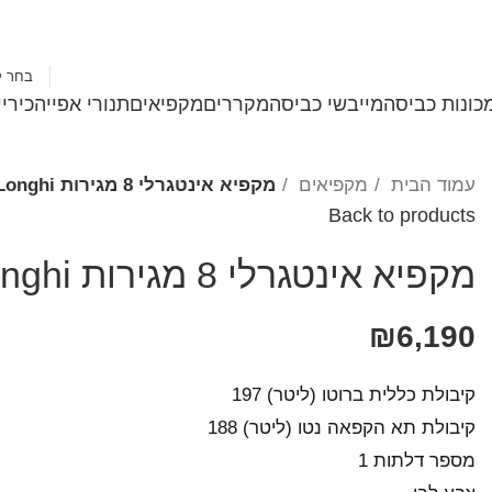
1-700-501-183
בחר ק
כונות כביסה
מייבשי כביסה
מקררים
מקפיאים
תנורי אפייה
כירי
עמוד הבית
מקפיאים
מקפיא אינטגרלי 8 מגירות DeLonghi דלונגי דגם DLFI3791
Back to products
מקפיא אינטגרלי 8 מגירות DeLonghi דלונגי דגם DLFI3791
₪
6,190
קיבולת כללית ברוטו (ליטר) 197
קיבולת תא הקפאה נטו (ליטר) 188
מספר דלתות 1