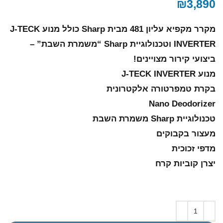
₪
3,890
מקרר מקפיא עליון 481 מבית Sharp כולל מנוע J-TECK
INVERTER וטכנולוגיית Sharp “משמרת השבת” –
ביצועי קירור מצויינים!
מנוע J-TECK INVERTER
בקרת טמפרטורה אלקטרונית
Nano Deodorizer
טכנולוגיית Sharp משמרת השבת
מעצור בקבוקים
מדפי זכוכית
יצרן קוביות קרח