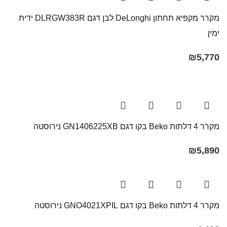
מקרר מקפיא תחתון DeLonghi לבן דגם DLRGW383R ידית
ימין
₪
5,770
מקרר ‏4 דלתות Beko בקו ‏דגם GN1406225XB נירוסטה
₪
5,890
מקרר ‏4 דלתות Beko בקו ‏דגם GNO4021XPIL נירוסטה