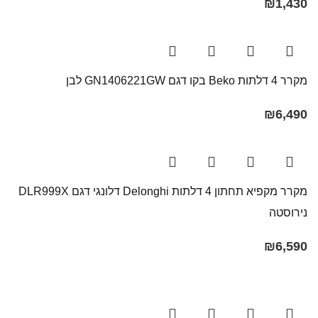
₪
1,430
מקרר ‏4 דלתות Beko בקו ‏דגם GN1406221GW לבן
₪
6,490
מקרר מקפיא תחתון 4 דלתות Delonghi דלונגי דגם DLR999X
נירוסטה
₪
6,590