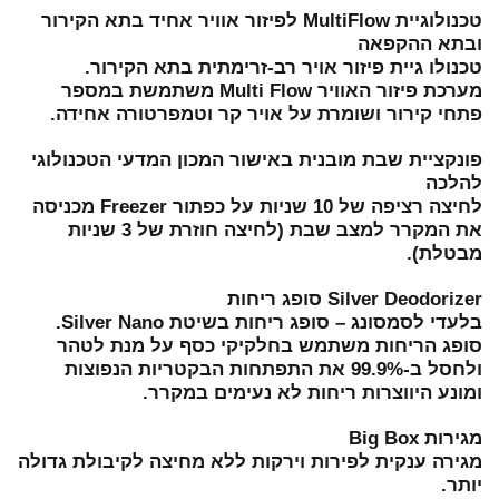
טכנולוגיית MultiFlow לפיזור אוויר אחיד בתא הקירור
ובתא ההקפאה
טכנולו גיית פיזור אויר רב-זרימתית בתא הקירור.
מערכת פיזור האוויר Multi Flow משתמשת במספר
פתחי קירור ושומרת על אויר קר וטמפרטורה אחידה.
פונקציית שבת מובנית באישור המכון המדעי הטכנולוגי
להלכה
לחיצה רציפה של 10 שניות על כפתור Freezer מכניסה
את המקרר למצב שבת (לחיצה חוזרת של 3 שניות
מבטלת).
Silver Deodorizer סופג ריחות
בלעדי לסמסונג – סופג ריחות בשיטת Silver Nano.
סופג הריחות משתמש בחלקיקי כסף על מנת לטהר
ולחסל ב-99.9% את התפתחות הבקטריות הנפוצות
ומונע היווצרות ריחות לא נעימים במקרר.
מגירות Big Box
מגירה ענקית לפירות וירקות ללא מחיצה לקיבולת גדולה
יותר.