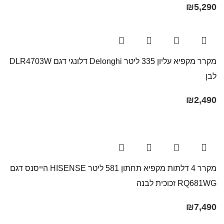
₪
5,290
מקרר ‏מקפיא עליון‏ 335 ‏ליטר Delonghi דלונגי דגם DLR4703W
לבן
₪
2,490
מקרר 4 דלתות מקפיא תחתון 581 ליטר HISENSE הייסנס דגם
RQ681WG זכוכית לבנה
₪
7,490