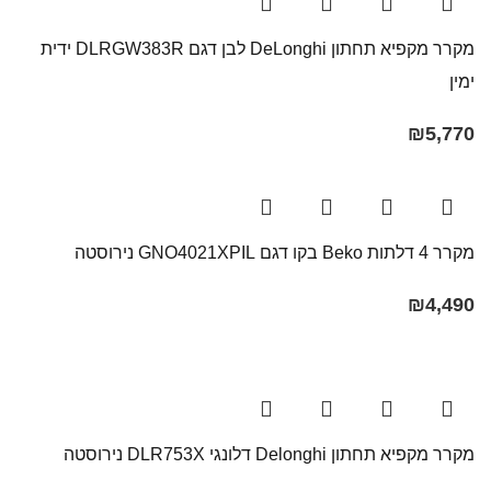
מקרר מקפיא תחתון DeLonghi לבן דגם DLRGW383R ידית
ימין
₪
5,770
מקרר ‏4 דלתות Beko בקו ‏דגם GNO4021XPIL נירוסטה
₪
4,490
מקרר ‏מקפיא תחתון Delonghi דלונגי ‏DLR753X נירוסטה