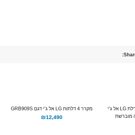
Share
מקרר 4 דלתות בעל דלת בתוך דלת LG אל ג’י
מקרר 4 דלתות LG אל ג’י דגם GRB909S
₪
12,490