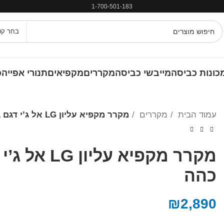
1-700-501-183
בחר קט
כונות כביסה
מייבשי כביסה
מקררים
מקפיאים
תנורי אפייה
כ
עמוד הבית
מקררים
מקרר מקפיא עליון LG אל ג’י דגם GRB444XL נירוסטה כהה
כהה
₪
2,890