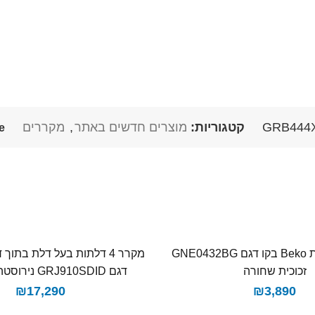
GRB444
קטגוריות:
מוצרים חדשים באתר
,
מקררים
:
מקרר ‏4 דלתות Beko בקו ‏דגם GNE0432BG
זכוכית שחורה
דגם GRJ910SDID נירוסטה מוברשת
₪
17,290
₪
3,890