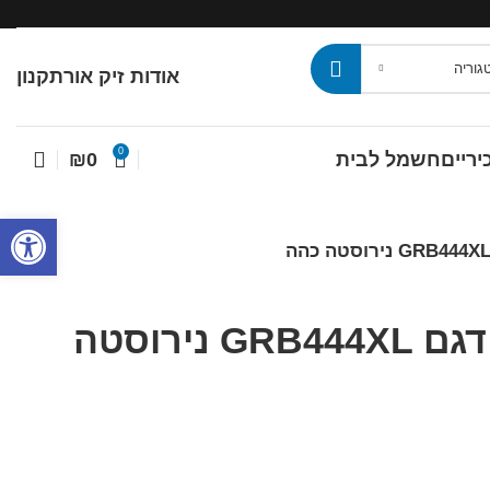
גוריה
אודות זיק אור
תקנון
0
יריים
חשמל לבית
₪
0
פתח סרגל
מקרר מקפיא עליון LG אל ג’י דגם GRB444XL נירוסטה