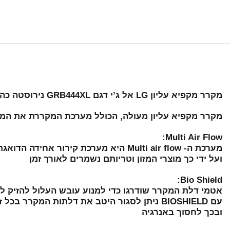
מקרר מקפיא עליון LG אל ג’י דגם GRB444XL נירוסטה כהה
מקרר מקפיא עליון מעולה, הכולל מערכת המקררת את המזו
Multi Air Flow:
מערכת ה- Multi air flow היא מערכת קירור אחידה הדואגת לשמור על טמפרטורה שווה בכל חלקי המקרר
ועל ידי כך מוצרי המזון וטריותם נשמרים לאורך זמן
Bio Shield:
אטמי דלת המקרר שודרגו כדי למנוע עובש העלול להזיק 
עם BIOSHIELD ניתן לסגור היטב את דלתות המקרר בכל זמן ללא בריחת אוויר כדי לשמור על הקור
ובכך לחסוך באנרגיה