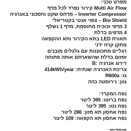
מפרט טכני:
Multi Air Flow קירור נפרד לכל מדף
Inverter Compressor – מדחס שקט וחסכוני באנרגיה
Bio Shield – צפוי אנטי בקטריאלי
3 מדפי זכוכית מחוסמת, מדף 1 נשלף
4 מדפים בדלת
תאורת LED בתא הקירור ותא ההקפאה
מתקן קרח ידני
רגליים מתכווננות עם גלגלים מובנים
זמזום בדלת שהשארתם אותה פתוחה
דירוג אנרגיה :B
צריכת האנרגיה שנתית: 414kWh/year
גז: R600a
גוון: נירוסטה כהה
נפח המקרר:
נפח ברוטו: 395 ליטר
נפח נטו: 395 ליטר
נפח אחסון תא מזון: 286 ליטר
נפח אחסון תא הקפאה: 109 ליטר
מימדים: