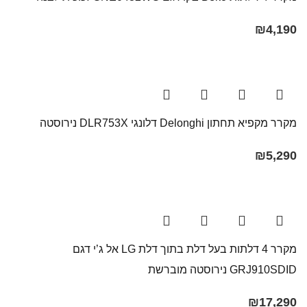
₪
4,190
מקרר ‏מקפיא תחתון Delonghi דלונגי ‏DLR753X נירוסטה
₪
5,290
מקרר 4 דלתות בעל דלת בתוך דלת LG אל ג’י דגם
GRJ910SDID נירוסטה מוברשת
₪
17,290