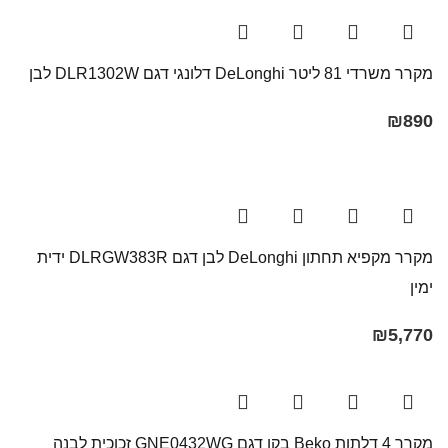
מקרר משרדי 81 ליטר DeLonghi דלונגי דגם DLR1302W לבן
₪
890
מקרר מקפיא תחתון DeLonghi לבן דגם DLRGW383R ידית
ימין
₪
5,770
מקרר ‏4 דלתות Beko בקו ‏דגם GNE0432WG זכוכית לבנה