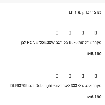
מוצרים קשורים
מקרר ‏2 דלתות Beko בקו ‏דגם RCNE722E30W לבן
₪
5,190
מקרר אינטגרלי 303 ליטר דלונגי DeLonghi דגם DLRI3795
₪
6,190