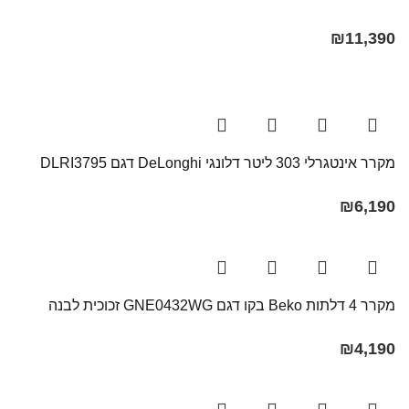
₪
11,390
מקרר אינטגרלי 303 ליטר דלונגי DeLonghi דגם DLRI3795
₪
6,190
מקרר ‏4 דלתות Beko בקו ‏דגם GNE0432WG זכוכית לבנה
₪
4,190