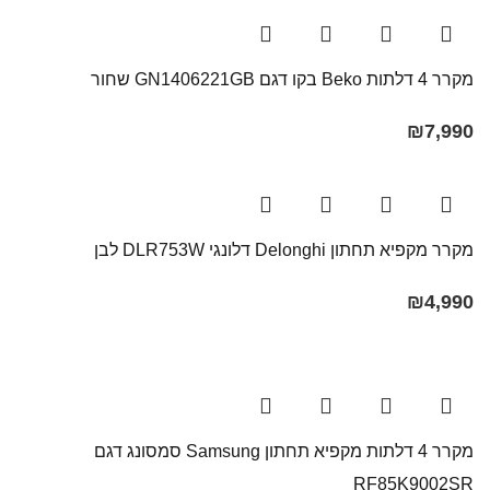
מקרר ‏4 דלתות Beko בקו ‏דגם GN1406221GB שחור
₪
7,990
מקרר ‏מקפיא תחתון Delonghi דלונגי ‏DLR753W לבן
₪
4,990
מקרר 4 דלתות מקפיא תחתון Samsung סמסונג דגם
RF85K9002SR