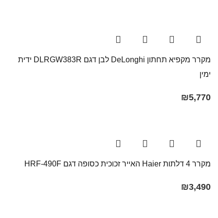
מקרר מקפיא תחתון DeLonghi לבן דגם DLRGW383R ידית
ימין
₪
5,770
מקרר 4 דלתות Haier האייר זכוכית כסופה דגם HRF-490F
₪
3,490