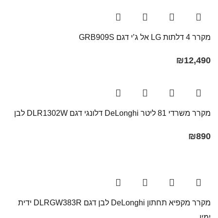
מקרר 4 דלתות LG אל ג’י דגם GRB909S
₪
12,490
מקרר משרדי 81 ליטר DeLonghi דלונגי דגם DLR1302W לבן
₪
890
מקרר מקפיא תחתון DeLonghi לבן דגם DLRGW383R ידית
ימין