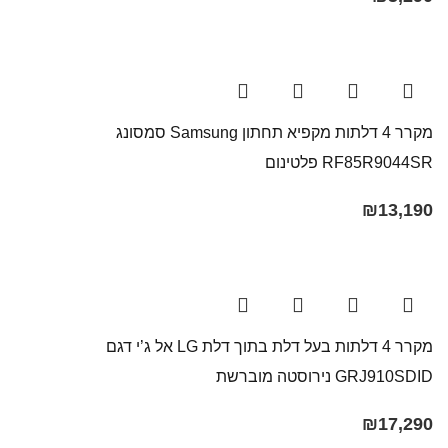
מקרר 4 דלתות ‏מקפיא תחתון Samsung סמסונג
RF85R9044SR פלטינום
₪
13,190
מקרר 4 דלתות בעל דלת בתוך דלת LG אל ג’י דגם
GRJ910SDID נירוסטה מוברשת
₪
17,290