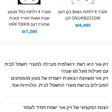
מקרר ‏4 דלתות Beko בקו ‏דגם
מקרר 4 דלתות כולל מנגנון
GN1406221GW לבן
שבת Haier האייר זכוכית
שחורה דגם HRF700FB
₪
6,490
₪
7,290
זיק-אור היא רשת ירושלמית מובילה למוצרי חשמל לבית
עם פעילות מעל 65 שנה!!
זיק אור משווקת ויבואנית רשמית של מגוון מהמותגים
המובילים בנישת מוצרי החשמל לבית, טלוויזיות ועוד.
הצוות המקצועי של זיק אור ישמח תמיד לעמוד