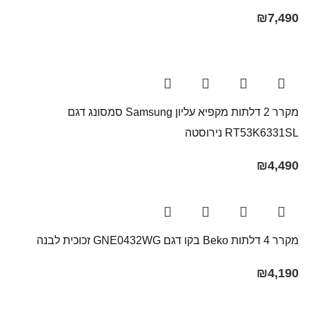
₪
7,490
מקרר 2 דלתות מקפיא עליון Samsung סמסונג דגם
RT53K6331SL נירוסטה
₪
4,490
מקרר ‏4 דלתות Beko בקו ‏דגם GNE0432WG זכוכית לבנה
₪
4,190