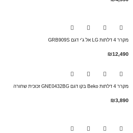
מקרר 4 דלתות LG אל ג’י דגם GRB909S
₪
12,490
מקרר ‏4 דלתות Beko בקו ‏דגם GNE0432BG זכוכית שחורה
₪
3,890