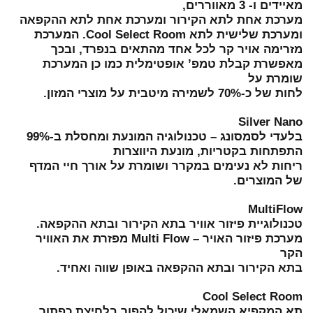
מאיידים ו- 3 מאווררים,
מערכת אחת לתא הקירור ומערכת אחת לתא ההקפאה
ומערכת שלישית לתא Cool Select Room. המערכת
מזרימה אויר קר לכל אחד מהתאים בנפרד, ובכך
מאפשרת קבלת טמפ’ אופטימלית כמו כן המערכת
שומרת על
לחות של כ-70% לשמירה מיטבית על מוצרי המזון.
Silver Nano
בלעדי לסמסונג – טכנולוגיה המונעת ומחסלת ב-99%
התפתחות בקטריות, מונעת היווצרות
ריחות לא נעימים במקרר ושומרת על אורך חיי המדף
של המוצרים.
MultiFlow
טכנולוגיית פיזור אוויר בתא הקירור ובתא ההקפאה.
מערכת פיזור האויר – Multi Flow מפזרת את האוויר
הקר
בתא הקירור ובתא ההקפאה באופן שווה ואחיד.
Cool Select Room
תא המקפיא השמאלי שיכול להפוך בלחיצת כפתור