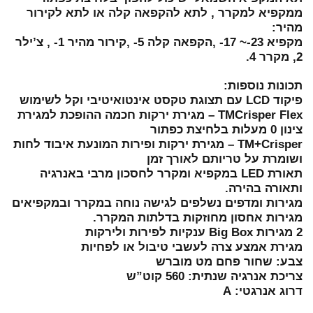
ממקפיא למקרר , לתא להקפאה קלה או לתא לקירור
מהיר:
מקפיא 23-~ 17- ,הקפאה קלה 5- ,קירור מהיר 1- , צ’ילר
2, מקרר 4.
תכונות נוספות:
פיקוד LCD עם תצוגת טקסט אינטואיטיבי וקל לשימוש
TMCrisper Flex – מגירת ירקות חכמה ההופכת למגירת
צינון 0 מעלות בלחיצת כפתור
TM+Crisper – מגירת ירקות ופירות המונעת איבוד לחות
ושומרת על טריותם לאורך זמן
תאורת LED במקפיא ומקרר לחסכון מרבי באנרגיה
ותאורה בהירה.
מגירות ומדפים נשלפים לגישה נוחה במקרר ובמקפיאים
מגירות אחסון מחוזקות בדלתות המקרר.
2 מגירות Big Box ענקיות לפירות ולירקות
מגירת אמצע צרה לעשבי טיבול או לפחיות
צבע: שחור פחם מט מוברש
צריכת אנרגיה שנתית: 560 קוט”ש
דרוג אנרגטי: A