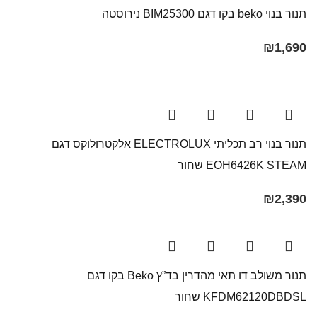
תנור בנוי beko בקו דגם BIM25300 נירוסטה
₪
1,690
תנור בנוי רב תכליתי ELECTROLUX אלקטרולוקס דגם
EOH6426K STEAM שחור
₪
2,390
תנור משולב דו תאי מהדרין בד”ץ Beko בקו ‏דגם
KFDM62120DBDSL שחור