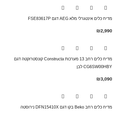
מדיח כלים אינטגרלי מלא AEG דגם FSE83617P
₪
2,990
מדיח כלים רחב 13 מערכות Constructa קונסטרוקטה דגם
CG6SW00HBY לבן
₪
3,090
מדיח כלים רחב Beko בקו ‏דגם DFN15410X נירוסטה