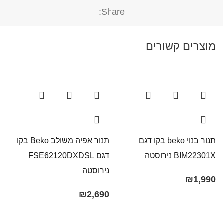
Share:
מוצרים קשורים
תנור בנוי beko בקו דגם
תנור אפיה משולב Beko בקו
BIM22301X נירוסטה
‏דגם FSE62120DXDSL
‏דגם
נירוסטה
0
₪
1,990
₪
2,690