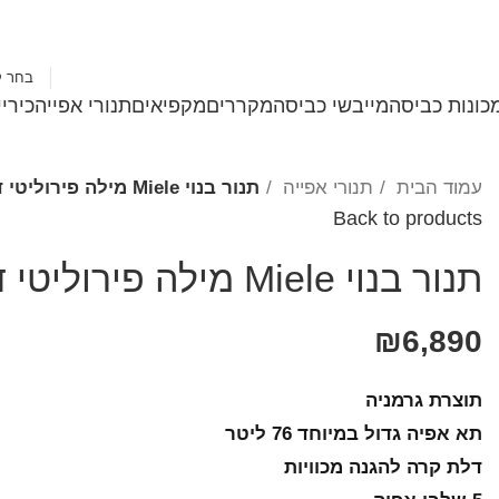
1-700-501-183
בחר ק
כונות כביסה
מייבשי כביסה
מקררים
מקפיאים
תנורי אפייה
כירי
עמוד הבית
תנורי אפייה
תנור בנוי Miele מילה פירוליטי דגם H2760BP
Back to products
תנור בנוי Miele מילה פירוליטי דגם H2760BP
₪
6,890
תוצרת גרמניה
תא אפיה גדול במיוחד 76 ליטר
דלת קרה להגנה מכוויות