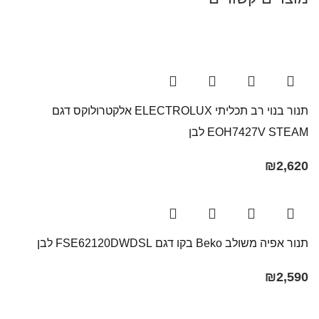
תנור בנוי רב תכליתי ELECTROLUX אלקטרולוקס דגם
EOH7427V STEAM לבן
₪
2,620
תנור אפיה משולב Beko בקו ‏דגם FSE62120DWDSL לבן
₪
2,590