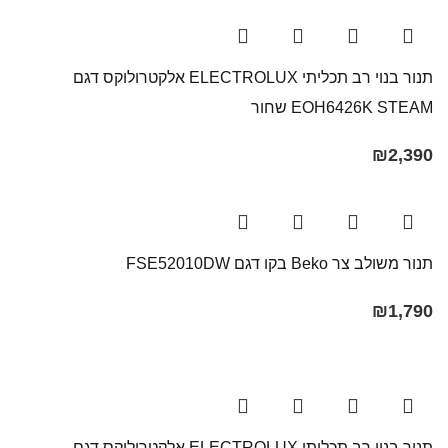
תנור בנוי רב תכליתי ELECTROLUX אלקטרולוקס דגם
EOH6426K STEAM שחור
₪
2,390
תנור משולב צר Beko בקו ‏דגם FSE52010DW
₪
1,790
תנור בנוי רב תכליתי ELECTROLUX אלקטרולוקס דגם