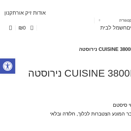
אודות זיק אור
תקנון
טגוריה
0
ים
חשמל לבית
₪
0
פתח סרגל
י סיסטם
ר המונע הצטברות לכלוך, חלודה ובלאי