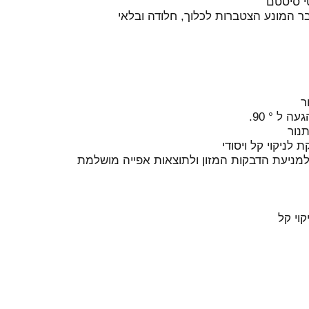
י סיסטם
ר המונע הצטברות לכלוך, חלודה ובלאי
ר
 ל ° 90.
נור
וי קל