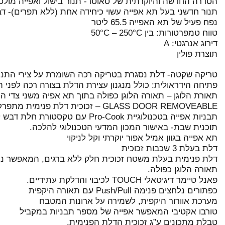
הסדרה החדשה והיוקרתית של סאוטר- תנור בישול ואפייה מולט
תנור חדשני בעל תא אפייה עשוי כיחידה אחת (ללא תפרים)- דב
נפח פעיל של תא האפייה 65.5 ליטר
טווח טמפרטורות: בין 50°C – 250°C
דירוג אנרגטי: A
תוצרת פולין
טריקה שקטה- דלת נסגרת בטריקה רכה השומרת על צירי התנו
פתיחה הידראולית: כולל מנגנון עצירת הדלת בצורה רכה לפני הגעה
תאורת הלוגן – תאורה הלוגן כפולה בתוך תא אפיה משני צדי הת
GLASS DOOR REMOVEABLE – זכוכית דלת פנימית מתפרקת לניקוי קל ויסודי
תבניות אפייה בטכנולוגיית Pro-Cook עם טקסטורת חלת דבש למניעת הדבקות המזון ולתוצאות אפייה מושלמת
תוכנית שבת- באישור המכון המדעי הטכנולוגי להלכה.
תא אפייה בגוון אמיל אפור יוקרתי וקל לניקוי
דלת בעלת 3 שכבות זכוכית
דלת פנימית בעלת משטח זכוכית חלק ללא ברגים, המאפשר ניק
תאורה הלוגן כפולה.
פאנל טיימר דיגיטאלי TOUCH לכיבוי והדלקת עתידיים.
כפתורים נלחצים פנימה Push/Pull עם תאורה היקפית
מערכת אוורור היקפית, לשמירה על ארונות המטבח
טורבו אקטיבי המאפשר אפייה של מספר תבניות במקביל
טבלת מתכונים ע”ג זכוכית הדלת הפנימית.