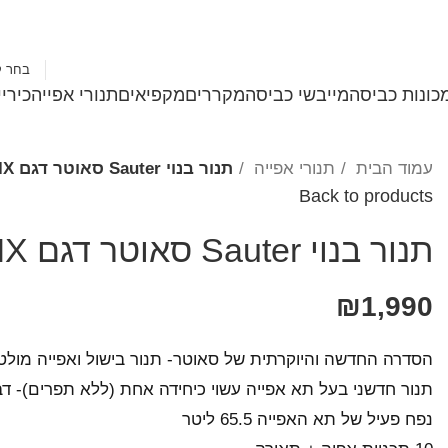
1-700-501-183
בחר ק
כונות כביסה
מייבשי כביסה
מקררים
מקפיאים
תנורי אפייה
כירי
עמוד הבית
תנורי אפייה
תנור בנוי Sauter סאוטר דגם CUISINE 3800IX נירוסטה
Back to products
תנור בנוי Sauter סאוטר דגם CUISINE 3800IX נירוסטה
₪
1,990
הסדרה החדשה והיוקרתית של סאוטר- תנור בישול ואפייה מולט
תנור חדשני בעל תא אפייה עשוי כיחידה אחת (ללא תפרים)- דב
נפח פעיל של תא האפייה 65.5 ליטר