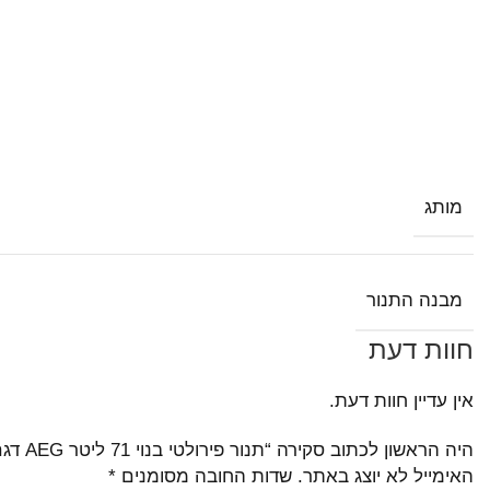
מותג
מבנה התנור
חוות דעת
אין עדיין חוות דעת.
היה הראשון לכתוב סקירה “תנור פירולטי בנוי 71 ליטר AEG​ דגם BPE255632W לבן”
האימייל לא יוצג באתר.
שדות החובה מסומנים
*