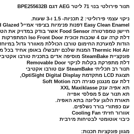
תנור פירולטי בנוי 71 ליטר AEG​ דגם BPE255632B
ניקוי עצמי פירוליטי: 2 תכניות- 1.5 ו-3 שעות.
Easy Clean Enamel דפנות פנימיות בציפוי אמייל Diamond Glazed לניקוי קל.
חיישן טמפרטורה Food Sensor אשר בודק במדויק את הטמפרטורה בתוך המזון לקבלת תוצאות מושלמות.
דלת קרה עם 4 שכבות זכוכית Iso Front Door המתפרקות לניקוי קל
הודות למערכת החימום טורבו הכוללת מאוורר גדול במיוחד ו
Thermic Hot Air המנות שלכם יתבשלו באופן אחיד בכל מקום בו תניחו אותן בתנור
פונקציית SteamBake מוסיפה אדים בתכנית טורבו אקטיבי ומשפרת כל בישול ואפיה.
דלת מתפרקת בקלות לניקוי Removable Door
תנור רב תכליתי SteamBake עם טורבו אקטיבי
תצוגת LCD מתקדמת OptiSight Digital Display,
דלת עם מנגנון סגירה רכה Soft Motion
​תא אפיה ענק XXL Maxiklasse
תא תנור עם 5 מפלסי אפייה
תאורת הלוגן עליונה בתא האפיה.
עם כפתורי בורר נשלפים.
אוורור חזיתי Cooling Fan
כיבוי אוטומטי לבטיחות מירבית
מגוון פונקציות תכנות: