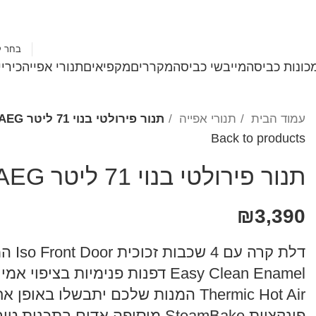
1-700-501-183
בחר ק
כונות כביסה
מייבשי כביסה
מקררים
מקפיאים
תנורי אפייה
כירי
עמוד הבית
תנורי אפייה
תנור פירולטי בנוי 71 ליטר AEG​ דגם BPE255632W לבן
Back to products
תנור פירולטי בנוי 71 ליטר AEG​ דגם BPE255632W לבן
₪
3,390
דלת קרה עם 4 שכבות זכוכית Iso Front Door המתפרקות לניקוי קל
Easy Clean Enamel דפנות פנימיות בציפוי אמייל Diamond Glazed לניקוי קל.
Thermic Hot Air המנות שלכם יתבשלו באופן אחיד בכל מקום בו תניחו אותן בתנור
פונקציית SteamBake מוסיפה אדים בתכנית טורבו אקטיבי ומשפרת כל בישול ואפיה.