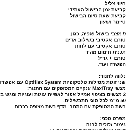
חיווי צליל
קביעת זמן הבישול העתידי
קביעת שעת סיום הבישול
טיימר ושעון
9 מצבי בישול ואפיה, כגון:
טורבו אקטיבי בשילוב אדים
טורבו אקטיבי עם לחות
תכנית חימום מהיר
טורבו + גריל
הפשרה ועוד.
נלווה לתנור:
שני זוגות מסילות טלסקופיות Optiflex System עם אפשרות התקנה ב-5 מפלסים שונים המותאמים לשימוש עם אדים לעמידות של שנים.
מגשי MaxiTray ענקיים המסופקים עם התנור:
2 מגשים בציפוי אמייל אפור לאפיית עוגות ועוגיות ומגש בציפוי אמייל אפור עמוק במיוחד
50 מ”מ לכל סוגי התבשילים.
רשת המסופקת עם התנור: מדף רשת מצופה בכרום.
מפרט טכני:
גימור:זכוכית לבנה