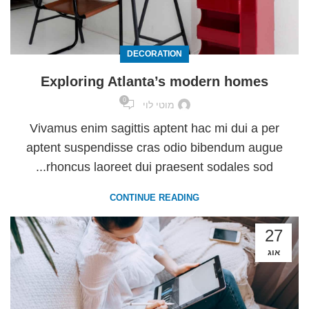
DECORATION
Exploring Atlanta’s modern homes
0
מוטי לוי
Vivamus enim sagittis aptent hac mi dui a per
aptent suspendisse cras odio bibendum augue
rhoncus laoreet dui praesent sodales sod...
CONTINUE READING
27
אוג