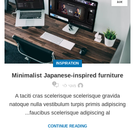
אוג
INSPIRATION
Minimalist Japanese-inspired furniture
1
מוטי לוי
A taciti cras scelerisque scelerisque gravida
natoque nulla vestibulum turpis primis adipiscing
faucibus scelerisque adipiscing al...
CONTINUE READING